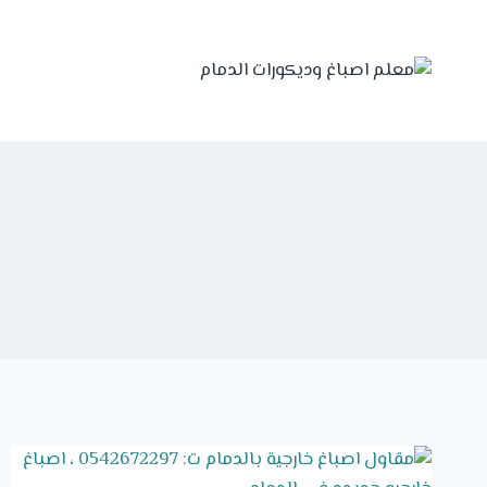
Ski
t
conten