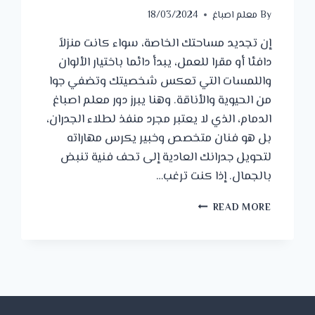
By
معلم اصباغ
18/03/2024
إن تجديد مساحتك الخاصة، سواء كانت منزلاً
دافئا أو مقرا للعمل، يبدأ دائما باختيار الألوان
واللمسات التي تعكس شخصيتك وتضفي جوا
من الحيوية والأناقة. وهنا يبرز دور معلم اصباغ
الدمام، الذي لا يعتبر مجرد منفذ لطلاء الجدران،
بل هو فنان متخصص وخبير يكرس مهاراته
لتحويل جدرانك العادية إلى تحف فنية تنبض
بالجمال. إذا كنت ترغب…
معلم
READ MORE
اصباغ
الدمام
ت:
0542672297
اصباغ
جدران
الخبر