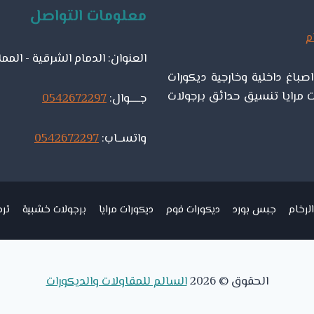
–
معلومات التواصل
افضل
دهان
داخلي
العنوان: الدمام الشرقية - المم
الشرقية
باغ داخلية وخارجية ديكورات
 مرايا تنسيق حدائق برجولات
جـــــوال:
0542672297
واتســاب:
0542672297
لرخام
جبس بورد
ديكورات فوم
ديكورات مرايا
برجولات خشبية
ترم
الحقوق © 2026
السالم للمقاولات والديكورات