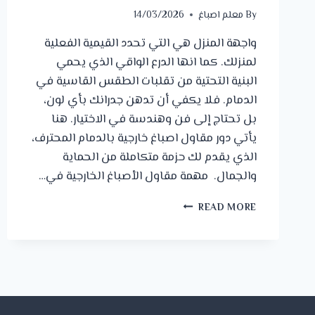
By
معلم اصباغ
14/03/2026
واجهة المنزل هي التي تحدد القيمية الفعلية
لمنزلك. كما انها الدرع الواقي الذي يحمي
البنية التحتية من تقلبات الطقس القاسية في
الدمام. فلا يكفي أن تدهن جدرانك بأي لون،
بل تحتاج إلى فن وهندسة في الاختيار. هنا
يأتي دور مقاول اصباغ خارجية بالدمام المحترف،
الذي يقدم لك حزمة متكاملة من الحماية
والجمال. مهمة مقاول الأصباغ الخارجية في…
مقاول
READ MORE
اصباغ
خارجية
بالدمام
ت:
0542672297
،
اصباغ