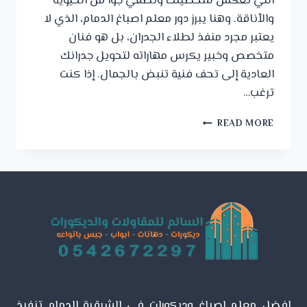
التي تعكس شخصيتك وتضفي جوا من الحيوية
والأناقة. وهنا يبرز دور معلم اصباغ الدمام، الذي لا
يعتبر مجرد منفذ لطلاء الجدران، بل هو فنان
متخصص وخبير يكرس مهاراته لتحويل جدرانك
العادية إلى تحف فنية تنبض بالجمال. إذا كنت
ترغب…
معلم
READ MORE
اصباغ
الدمام
ت:
0542672297
اصباغ
جدران
الخبر
–
افضل
دهان
داخلي
الشرقية
افضل معلم اصباغ وديكورات في الشرقية الدمام تنفيذ