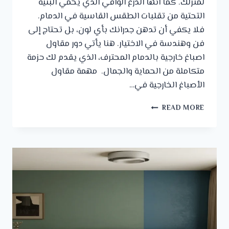
لمنزلك. كما انها الدرع الواقي الذي يحمي البنية
التحتية من تقلبات الطقس القاسية في الدمام.
فلا يكفي أن تدهن جدرانك بأي لون، بل تحتاج إلى
فن وهندسة في الاختيار. هنا يأتي دور مقاول
اصباغ خارجية بالدمام المحترف، الذي يقدم لك حزمة
متكاملة من الحماية والجمال. مهمة مقاول
الأصباغ الخارجية في…
مقاول
READ MORE
اصباغ
خارجية
بالدمام
ت:
0542672297
،
اصباغ
خارجيه
جديده
في
الدمام