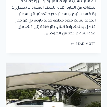
الواسع، تشرب قهوتك العربية، ولا يزعجك أحد
بنظراته من الخارج. هذه اللحظة المميزة لا تحصل إلا
إذا قمت بـ تركيب سواتر حديد الدمام. لأن سواتر
الحديد ليست مجرد قطعة حديد باردة، بل هو جدار
فاصل يمنحك راحة البال. بالإضافة إلى ذلك، فإن
هذه السواتر تحد من الضوضاء…
تركيب
READ MORE
سواتر
حديد
الدمام
ت:
0542672297
،
افضل
سواتر
للحوش
في
الدمام