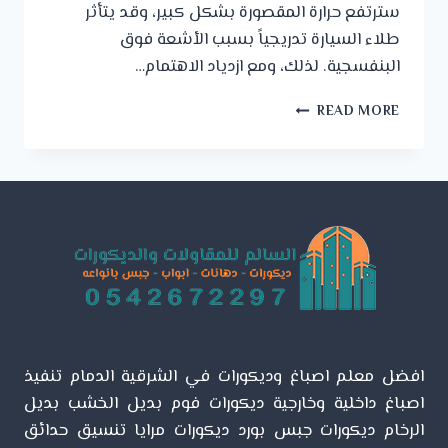
سترتفع حرارة المقصورة بشكل كبير، وقد يتأثر
طلاء السيارة تدريجياً بسبب الأشعة فوق
البنفسجية. لذلك، ومع ازدياد الاهتمام…
تركيب
READ MORE
مظلات
سيارات
بالخبر
ت:
0542672297
–
مظلات
حديد
للسيارات
الدمام
افضل معلم اصباغ وديكورات في الشرقية الدمام تنفيذ
اصباغ داخلية وخارجية ديكورات فوم بديل الخشب بديل
الرخام ديكورات جبس بورد ديكورات مرايا تنسيق حدائق