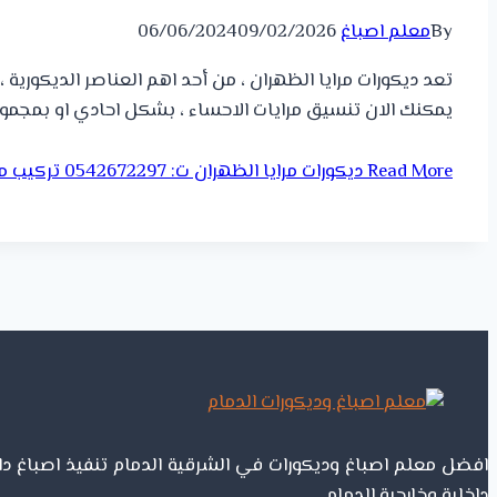
By
معلم اصباغ
09/02/2026
06/06/2024
تعد ديكورات مرايا الظهران ، من أحد اهم العناصر الديكورية
يمكنك الان تنسيق مرايات الاحساء ، بشكل احادي او بمجموعه
Read More
ديكورات مرايا الظهران ت: 0542672297 تركيب مرايات ديكور القطيف – مرايا حائط ديكور الشرقية
افضل معلم اصباغ وديكورات في الشرقية الدمام تنفيذ اصباغ دا
داخلية وخارجية الدمام .