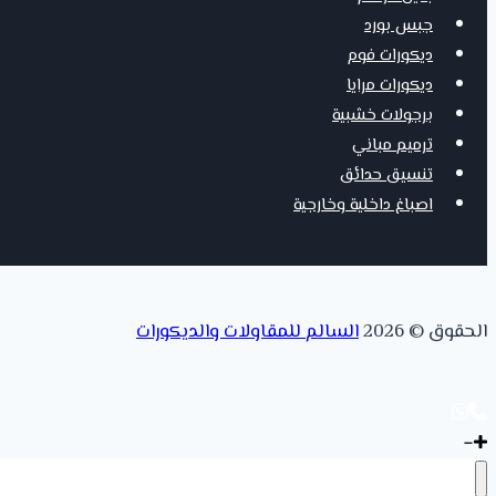
جبس بورد
ديكورات فوم
ديكورات مرايا
برجولات خشبية
ترميم مباني
تنسيق حدائق
اصباغ داخلية وخارجية
الحقوق © 2026
السالم للمقاولات والديكورات