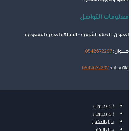
معلومات التواصل
العنوان: الدمام الشرقية - المملكة العربية السعودية
جـــــوال:
0542672297
واتســاب:
0542672297
تركيب ابواب
تركيب ابواب
بديل الخشب
بديل الرخام