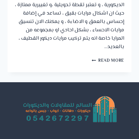
الديكورية ، و تعتبر تقطة تحويلية ،و تغييرية ممتازة ،
حيث ان اشكال مرايات بقيق ، تساعد في إضافة
إحساس بالعمق و الاضاءة ، و يمكنك الان تنسيق
مرايات الاحساء ، بشكل احادي او بمجموعه من
المرايا خاصة انه يتم تركيب مرايات ديكور القطيف ،
بالعديد…
ديكورات
READ MORE
مرايا
الظهران
ت:
0542672297
تركيب
مرايات
ديكور
القطيف
–
مرايا
حائط
ديكور