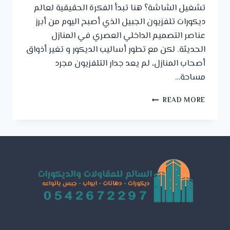
تشغيل الشاشة؟ هنا تبدأ الفكرة الحقيقية لعالم
ديكورات تلفزيون الجبيل الذي أصبح اليوم من أبرز
عناصر التصميم الداخلي العصري في المنازل
الحديثة. لكن مع تطور أساليب الديكور و تغير أذواق
أصحاب المنازل، لم يعد جدار التلفزيون مجرد
مساحة…
ديكورات
READ MORE
تلفزيون
الجبيل
ت:
0542672297
–
تصميم
ديكور
بلازما
الدمام