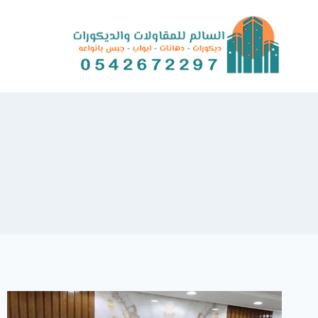
Ski
t
conten