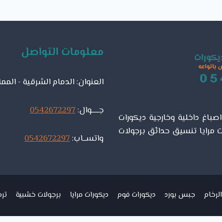
معلومات التواصل
العنوان: الدمام الشرقية - المم
جـــــوال:
0542672297
باغ داخلية وخارجية ديكورات
 مرايا تنسيق حدائق برجولات
واتســاب:
0542672297
لرخام
جبس بورد
ديكورات فوم
ديكورات مرايا
برجولات خشبية
ترم