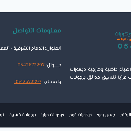
معلومات التواصل
العنوان: الدمام الشرقية - المم
جـــــوال:
0542672297
باغ داخلية وخارجية ديكورات
 مرايا تنسيق حدائق برجولات
واتســاب:
0542672297
لرخام
جبس بورد
ديكورات فوم
ديكورات مرايا
برجولات خشبية
ترم