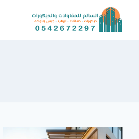
Ski
t
conten