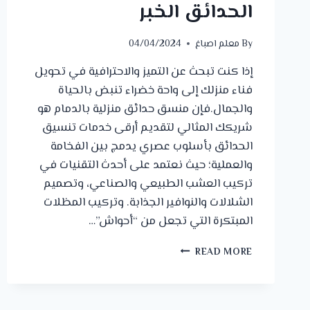
الحدائق الخبر
By
معلم اصباغ
04/04/2024
إذا كنت تبحث عن التميز والاحترافية في تحويل
فناء منزلك إلى واحة خضراء تنبض بالحياة
والجمال.فإن منسق حدائق منزلية بالدمام هو
شريكك المثالي لتقديم أرقى خدمات تنسيق
الحدائق بأسلوب عصري يدمج بين الفخامة
والعملية؛ حيث نعتمد على أحدث التقنيات في
تركيب العشب الطبيعي والصناعي، وتصميم
الشلالات والنوافير الجذابة. وتركيب المظلات
المبتكرة التي تجعل من “أحواش”…
منسق
READ MORE
حدائق
منزلية
الدمام
ت: