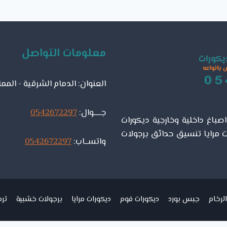
معلومات التواصل
العنوان: الدمام الشرقية - المم
جـــــوال:
0542672297
باغ داخلية وخارجية ديكورات
 مرايا تنسيق حدائق برجولات
واتســاب:
0542672297
لرخام
جبس بورد
ديكورات فوم
ديكورات مرايا
برجولات خشبية
ترم