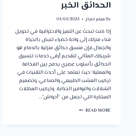
الحدائق الخبر
By
معلم اصباغ
04/04/2024
إذا كنت تبحث عن التميز والاحترافية في تحويل
فناء منزلك إلى واحة خضراء تنبض بالحياة
والجمال.فإن منسق حدائق منزلية بالدمام هو
شريكك المثالي لتقديم أرقى خدمات تنسيق
الحدائق بأسلوب عصري يدمج بين الفخامة
والعملية؛ حيث نعتمد على أحدث التقنيات في
تركيب العشب الطبيعي والصناعي، وتصميم
الشلالات والنوافير الجذابة. وتركيب المظلات
المبتكرة التي تجعل من “أحواش”…
منسق
READ MORE
حدائق
منزلية
الدمام
ت: