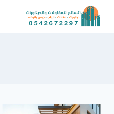
Ski
t
conten