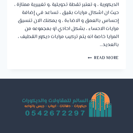
الديكورية ، و تعتبر تقطة تحويلية ،و تغييرية ممتازة ،
حيث ان اشكال مرايات بقيق ، تساعد في إضافة
إحساس بالعمق و الاضاءة ، و يمكنك الان تنسيق
مرايات الاحساء ، بشكل احادي او بمجموعه من
المرايا خاصة انه يتم تركيب مرايات ديكور القطيف ،
بالعديد…
ديكورات
READ MORE
مرايا
الظهران
ت:
0542672297
تركيب
مرايات
ديكور
القطيف
–
مرايا
حائط
ديكور