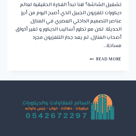
تشغيل الشاشة؟ هنا تبدأ الفكرة الحقيقية لعالم
ديكورات تلفزيون الجبيل الذي أصبح اليوم من أبرز
عناصر التصميم الداخلي العصري في المنازل
الحديثة. لكن مع تطور أساليب الديكور و تغير أذواق
أصحاب المنازل، لم يعد جدار التلفزيون مجرد
مساحة…
ديكورات
READ MORE
تلفزيون
الجبيل
ت:
0542672297
–
تصميم
ديكور
بلازما
الدمام