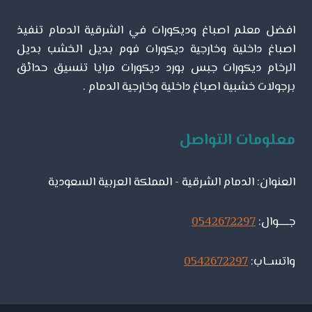
اسعار
ابواب
افضل معلم اصباغ وديكورات في الشرقية الدمام تنفيذ
السحب
الجلد
اصباغ داخلية وخارجية ديكورات فوم بديل الخشب بديل
الشرقية
الرخام ديكورات جبس بورد ديكورات مرايا تنسيق حدائق
برجولات خشبية اصباغ داخلية وخارجية الدمام .
معلومات التواصل
العنوان: الدمام الشرقية - المملكة العربية السعودية
جـــــوال:
0542672297
واتســاب:
0542672297