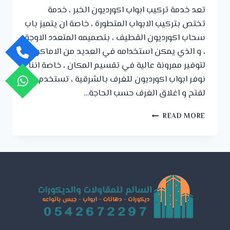
تعد خدمة تركيب ابواب اكورديون الخبر ، خدمة
تختص بتركيب الابواب المتطورة ، خاصة ان يتميز باب
سحاب اكورديون القطيف ، بتصميمه المتعدد الاوجة
، و الذي يمكن استخدامه في العديد من الاماكن
لتوفير ممرونة عالية في تقسيم المكان ، خاصة اننا
نوفر ابواب اكورديون للغرف بالشرقية ، تستخدم
لفتح و اغلاق الغرف حسب الحاجة…
تركيب
READ MORE
ابواب
اكورديون
الخبر
ت:
0542672297
صور
ابواب
اكورديون
الجبيل
–